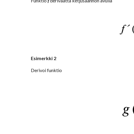
Funktio 
f
 derivaatta ketjusäännön avulla
Esimerkki 2
Derivoi funktio