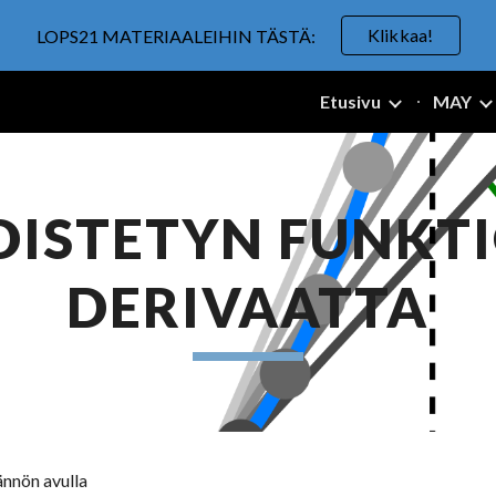
Klikkaa!
LOPS21 MATERIAALEIHIN TÄSTÄ:
ip to main content
Skip to navigat
Etusivu
MAY
DISTETYN FUNKTI
DERIVAATTA
ännön avulla