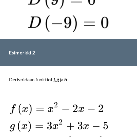
Esimerkki 2
Derivoidaan funktiot 
f, g 
ja 
h