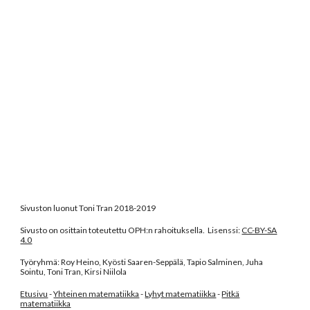
Sivuston luonut Toni Tran 2018-2019
Sivusto on osittain toteutettu OPH:n rahoituksella. Lisenssi:
CC-BY-SA
4.0
Työryhmä: Roy Heino, Kyösti Saaren-Seppälä, Tapio Salminen, Juha
Sointu, Toni Tran, Kirsi Niilola
Etusivu
-
Yhteinen matematiikka
-
Lyhyt matematiikka
-
Pitkä
matematiikka