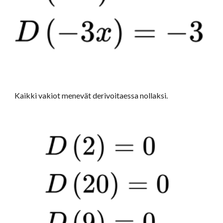
Kaikki vakiot menevät derivoitaessa nollaksi.