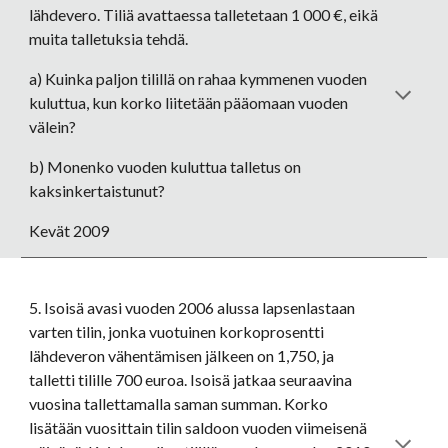
lähdevero. Tiliä avattaessa talletetaan 1 000 €, eikä 
muita talletuksia tehdä. 
a) Kuinka paljon tilillä on rahaa kymmenen vuoden 
kuluttua, kun korko liitetään pääomaan vuoden 
välein? 
b) Monenko vuoden kuluttua talletus on 
kaksinkertaistunut? 
Kevät 2009
5. Isoisä avasi vuoden 2006 alussa lapsenlastaan 
varten tilin, jonka vuotuinen korkoprosentti 
lähdeveron vähentämisen jälkeen on 1,750, ja 
talletti tilille 700 euroa. Isoisä jatkaa seuraavina 
vuosina tallettamalla saman summan. Korko 
lisätään vuosittain tilin saldoon vuoden viimeisenä 