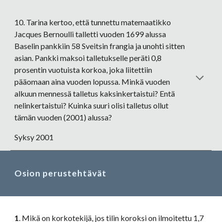
10. Tarina kertoo, että tunnettu matemaatikko 
Jacques Bernoulli talletti vuoden 1699 alussa 
Baselin pankkiin 58 Sveitsin frangia ja unohti sitten 
asian. Pankki maksoi talletukselle peräti 0,8 
prosentin vuotuista korkoa, joka liitettiin 
pääomaan aina vuoden lopussa. Minkä vuoden 
alkuun mennessä talletus kaksinkertaistui? Entä 
nelinkertaistui? Kuinka suuri olisi talletus ollut 
tämän vuoden (2001) alussa?
Syksy 2001
Osion perustehtävät
1
. Mikä on korkotekijä, jos tilin koroksi on ilmoitettu 1,7 