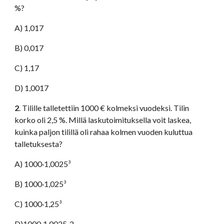
%?
A) 1,017
B) 0,017
C) 1,17
D) 1,0017
2
. Tilille talletettiin 1000 € kolmeksi vuodeksi. Tilin 
korko oli 2,5 %. Millä laskutoimituksella voit laskea, 
kuinka paljon tilillä oli rahaa kolmen vuoden kuluttua 
talletuksesta?
A) 1000·1,0025³
B) 1000·1,025³
C) 1000·1,25³
D)1000·1,0025·3