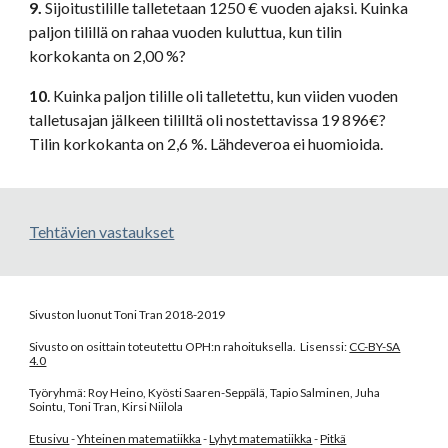
9.
 Sijoitustilille talletetaan 1250 € vuoden ajaksi. Kuinka 
paljon tilillä on rahaa vuoden kuluttua, kun tilin 
korkokanta on 2,00 %? 
10
. Kuinka paljon tilille oli talletettu, kun viiden vuoden 
talletusajan jälkeen tililltä oli nostettavissa 19 896€? 
Tilin korkokanta on 2,6 %. Lähdeveroa ei huomioida. 
Tehtävien vastaukset
Sivuston luonut Toni Tran 2018-2019
Sivusto on osittain toteutettu OPH:n rahoituksella. Lisenssi:
CC-BY-SA
4.0
Työryhmä: Roy Heino, Kyösti Saaren-Seppälä, Tapio Salminen, Juha
Sointu, Toni Tran, Kirsi Niilola
Etusivu
-
Yhteinen matematiikka
-
Lyhyt matematiikka
-
Pitkä