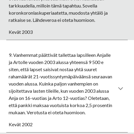
tarkkuudella, milloin tämä tapahtuu. Sovella 
koronkoronlaskuperiaatetta, muodosta yhtälö ja 
ratkaise se. Lähdeveroa ei oteta huomioon. 
Kevät 2003
9. Vanhemmat päättivät tallettaa lapsilleen Anjalle 
ja Artolle vuoden 2003 alussa yhteensä 9 500 e 
siten, että lapset saisivat nostaa yhtä suuret 
rahamäärät 21-vuotissyntymäpäiväänsä seuraavan 
vuoden alussa. Kuinka paljon vanhempien on 
sijoitettava lasten tileille, kun vuoden 2003 alussa 
Anja on 16-vuotias ja Arto 12-vuotias? Oletetaan, 
että pankki maksaa vuotuista korkoa 2,5 prosentin 
mukaan. Verotusta ei oteta huomioon.
Kevät 2002