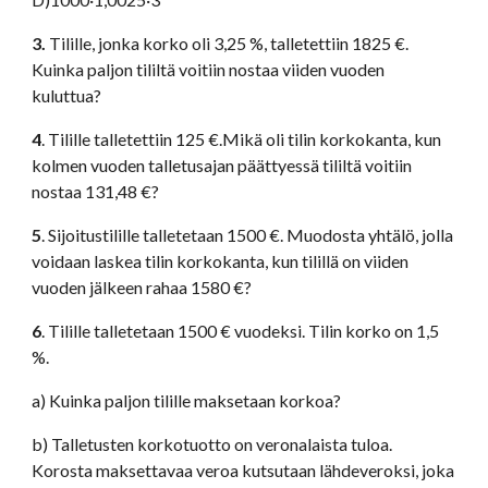
3.
 Tilille, jonka korko oli 3,25 %, talletettiin 1825 €. 
Kuinka paljon tililtä voitiin nostaa viiden vuoden 
kuluttua? 
4
. Tilille talletettiin 125 €.Mikä oli tilin korkokanta, kun 
kolmen vuoden talletusajan päättyessä tililtä voitiin 
nostaa 131,48 €? 
5
. Sijoitustilille talletetaan 1500 €. Muodosta yhtälö, jolla 
voidaan laskea tilin korkokanta, kun tilillä on viiden 
vuoden jälkeen rahaa 1580 €? 
6
. Tilille talletetaan 1500 € vuodeksi. Tilin korko on 1,5 
%. 
a) Kuinka paljon tilille maksetaan korkoa?
b) Talletusten korkotuotto on veronalaista tuloa. 
Korosta maksettavaa veroa kutsutaan lähdeveroksi, joka 