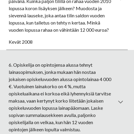
päivänä. Kuinka paljon tilillä on rahaa vuoden 2010 
lopussa koron lisäyksen jälkeen? Muodosta ja 
sievennä lauseke, joka antaa tilin saldon vuoden 
lopussa, kun talletus on tehty n kertaa. Minkä 
vuoden lopussa rahaa on vähintään 12 000 euroa? 
Kevät 2008
6. Opiskelija on opintojensa alussa tehnyt 
lainasopimuksen, jonka mukaan hän nostaa 
jokaisen opiskeluvuoden alussa opintolainaa 4 000 
€. Vuotuinen lainakorko on 4 %, mutta 
opiskeluaikana ei korkoa eikä lyhennyksiä tarvitse 
maksaa, vaan kertynyt korko liitetään jokaisen 
opiskeluvuoden lopussa lainapääomaan. Laske 
sopivan summalausekkeen avulla, paljonko 
opiskelijalla on velkaa, kun hän 12 vuoden 
opintojen jälkeen lopulta valmistuu. 