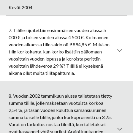
Kevät 2004
7. Tilille sijoitettiin ensimmäisen vuoden alussa 5 
000 € ja toisen vuoden alussa 4 500 €. Kolmannen 
vuoden alkaessa tilin saldo oli 9 894,85 €. Mikä on 
tilin korkokanta, kun korko lisättiin pääomaan 
vuosittain vuoden lopussa ja koroista perittiin 
vuosittain lähdeveroa 29 %? Tilillä ei kyseisenä 
aikana ollut muita tilitapahtumia.
8. Vuoden 2002 tammikuun alussa talletetaan tietty 
summa tilille, jolle maksetaan vuotuista korkoa 
2,54 %, ja tasan vuoden kuluttua samansuuruinen 
summa toiselle tilille, jonka korkoprosentti on 3,25. 
Varat on tarkoitus nostaa tileiltä, kun talletukset 
ovat kasvaneet yhtä suuriksi. Arvioi kuukauden 