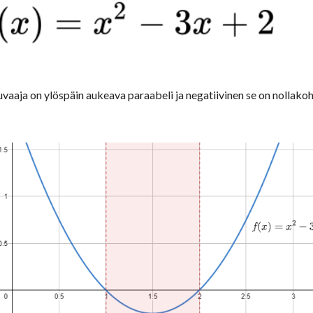
vaaja on ylöspäin aukeava paraabeli ja negatiivinen se on nollakoht