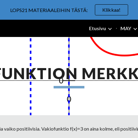
Klikkaa!
LOPS21 MATERIAALEIHIN TÄSTÄ:
ip to main content
Skip to navigat
Etusivu
MAY
FUNKTION MERKK
 vaiko positiivisia. Vakiofunktio f(x)=3 on aina kolme, eli positiivin