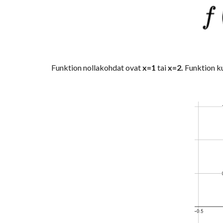
Funktion nollakohdat ovat 
x=1
 tai 
x=2. 
Funktion ku