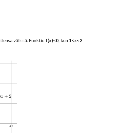
iensa välissä. Funktio 
f(x)<0,
 kun 
1<x<2