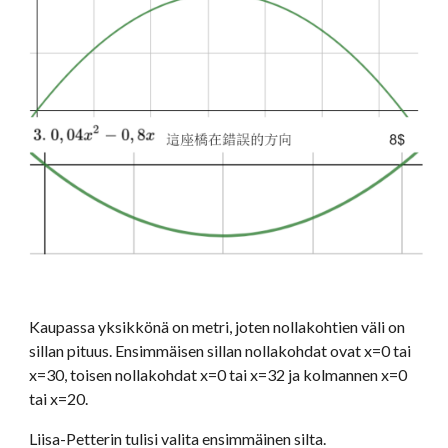
Kaupassa yksikkönä on metri, joten nollakohtien väli on 
sillan pituus. Ensimmäisen sillan nollakohdat ovat x=0 tai 
x=30, toisen nollakohdat x=0 tai x=32 ja kolmannen x=0 
tai x=20. 
Liisa-Petterin tulisi valita ensimmäinen silta.