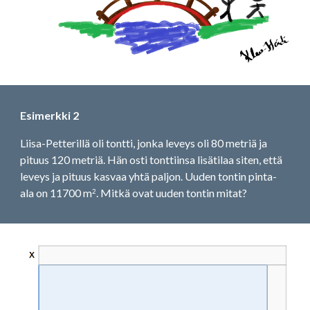
Esimerkki 2
Liisa-Petterillä oli tontti, jonka leveys oli 80 metriä ja 
pituus 120 metriä. Hän osti tonttiinsa lisätilaa siten, että 
leveys ja pituus kasvaa yhtä paljon. Uuden tontin pinta-
ala on 11700 m
. Mitkä ovat uuden tontin mitat? 
2